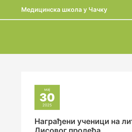
Пређи
Медицинска школа у Чачку
на
садржај
мај
30
2025
Награђени ученици на ли
Дисовог пролећа