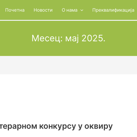
Почетна
Новости
О нама
Преквалификација
Месец:
мај 2025.
терарном конкурсу у оквиру