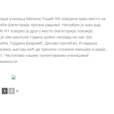
наша ученица Милена Тошић III5 освојила прво место на
ћа (категорија: прозни радови). Награђен је њен рад
V1 освојио је друго место (категорија: поезија).
 је ове школске године добио награде на чак три
џића, Гордана Брајовић, Дисово пролеће). И надаље
језика, његову моћ да пренесе сложене емоције и идеје,
аст. Честитамо нашим талентованим ученицима!
ижевности
1
2
►