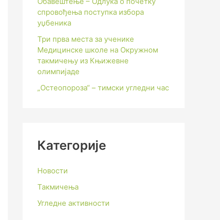
Обавештење – Одлука о почетку
спровођења поступка избора
уџбеника
Три прва места за ученике
Медицинске школе на Окружном
такмичењу из Књижевне
олимпијаде
„Остеопороза“ – тимски угледни час
Категорије
Новости
Такмичења
Угледне активности