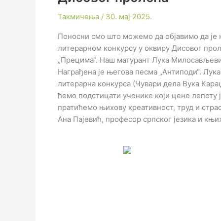
Такмичења
/
30. мај 2025.
Поносни смо што можемо да објавимо да је 
литерарном конкурсу у оквиру Дисовог проле
„Прецима“. Наш матурант Лука Милосављевић I
Награђена је његова песма „Антиподи“. Лука
литерарна конкурса (Чувари дела Вука Кара
ћемо подстицати ученике који цене лепоту 
пратићемо њихову креативност, труд и стр
Ана Пајевић, професор српског језика и књ