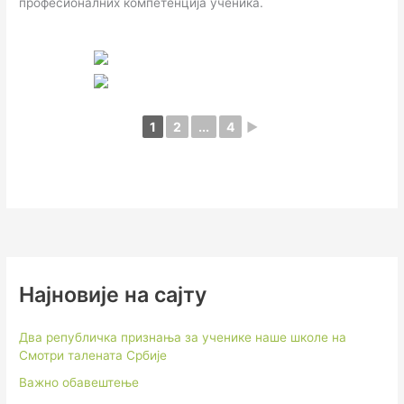
професионалних компетенција ученика.
1
2
...
4
►
Најновије на сајту
Два републичка признања за ученике наше школе на
Смотри талената Србије
Важно обавештење