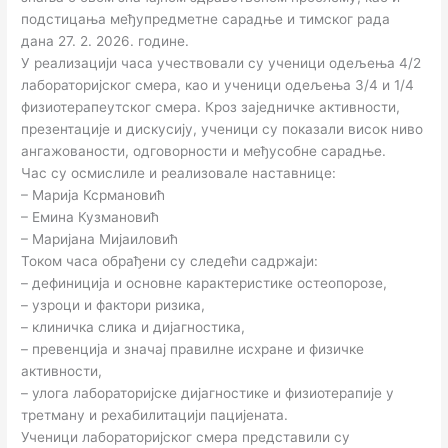
подстицања међупредметне сарадње и тимског рада
дана 27. 2. 2026. године.
У реализацији часа учествовали су ученици одељења 4/2
лабораторијског смера, као и ученици одељења 3/4 и 1/4
физиотерапеутског смера. Кроз заједничке активности,
презентације и дискусију, ученици су показали висок ниво
ангажованости, одговорности и међусобне сарадње.
Час су осмислиле и реализовале наставнице:
– Марија Ксрмановић
– Емина Кузмановић
– Маријана Мијаиловић
Током часа обрађени су следећи садржаји:
– дефиниција и основне карактеристике остеопорозе,
– узроци и фактори ризика,
– клиничка слика и дијагностика,
– превенција и значај правилне исхране и физичке
активности,
– улога лабораторијске дијагностике и физиотерапије у
третману и рехабилитацији пацијената.
Ученици лабораторијског смера представили су