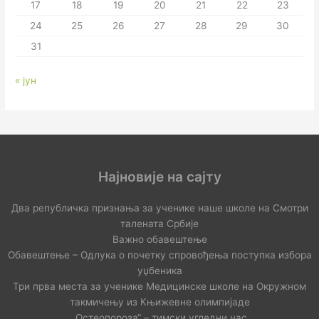
17
18
19
20
21
22
23
24
25
26
27
28
29
30
31
« јун
Најновије на сајту
Два републичка признања за ученике наше школе на Смотри
талената Србије
Важно обавештење
Обавештење – Одлука о почетку спровођења поступка избора
уџбеника
Три прва места за ученике Медицинске школе на Окружном
такмичењу из Књижевне олимпијаде
„Остеопороза“ – тимски угледни час