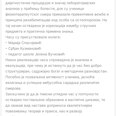
дијагностичке процедуре и значај лабораторијских
анализа у праћењу болести, док су ученици
физиотерапеутског смера приказали превентивне вежбе и
принципе рехабилитације код особа са остеопорозом. На
тај начин остварена је корелација између стручних
предмета и практична примена знања.
Часу су присуствовале колеге:
– Марија Спасојевић
– Срђан Кузмановић
– педагог школе Јелена Вучковић
Након реализације часа спроведена је анализа и
евалуација, при чему је истакнуто да је час био добро
структуриран, садржајно богат и методички разноврстан.
Посебно је похваљена активност ученика, јасноћа
излагања и успешна међусобна сарадња различитих
смерова.
Закључено је да је тимски угледни час у потпуности
остварио постављене образовне и васпитне циљеве, те
да овакав вид наставе доприноси квалитетнијем
повезивању теорије и праксе, као и развоју