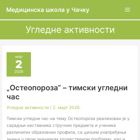
Пређи
Медицинска школа у Чачку
на
садржај
Угледне активности
мар
2
2026
„Остеопороза“ – тимски угледни
час
Угледне активности
/
2. март 2026.
Тимски угледни час на тему Остеопороза реализован је у
сарадњи наставника стручних предмета и ученика
различитих образовних профила, са циљем унапређења
знања о овом значајном здравственом проблему, као и