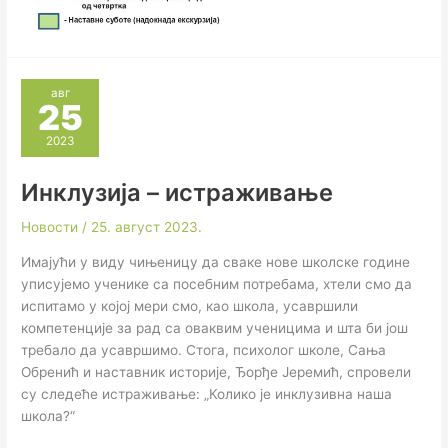
авг
25
2023
Инклузија – истраживање
Новости
/
25. август 2023.
Имајући у виду чињеницу да сваке нове школске године
уписујемо ученике са посебним потребама, хтели смо да
испитамо у којој мери смо, као школа, усавршили
компетенције за рад са оваквим ученицима и шта би још
требало да усавршимо. Стога, психолог школе, Сања
Обренић и наставник историје, Ђорђе Јеремић, спровели
су следеће истраживање: „Колико је инклузивна наша
школа?“