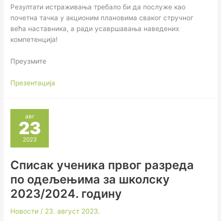
Резултати истраживања требало би да послуже као
почетна тачка у акционим плановима сваког стручног
већа наставника, а ради усавршавања наведених
компетенција!
Преузмите
Презентација
авг
23
2023
Списак ученика првог разреда
по одељењима за школску
2023/2024. годину
Новости
/
23. август 2023.