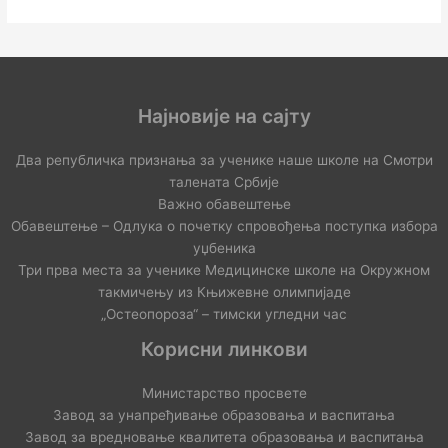
Најновије на сајту
Два републичка признања за ученике наше школе на Смотри
талената Србије
Важно обавештење
Обавештење – Одлука о почетку спровођења поступка избора
уџбеника
Три прва места за ученике Медицинске школе на Окружном
такмичењу из Књижевне олимпијаде
„Остеопороза“ – тимски угледни час
Корисни линкови
Министарство просвете
Завод за унапређивање образовања и васпитања
Завод за вредновање квалитета образовања и васпитања