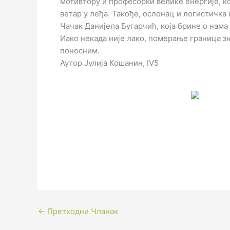
мотивтору и професорки велике енергије, ко
ветар у леђа. Такође, ослонац и логистичк
Чачак Данијела Бугарчић, која брине о нама 
Иако некада није лако, померање граница з
поносним.
Аутор Јулија Кошанин, IV5
←
Претходни Чланак