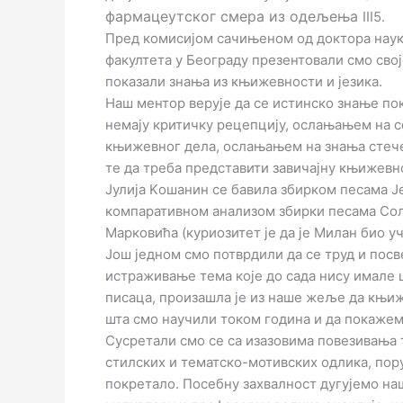
фармацеутског смера из одељења
III5.
Пред комисијом сачињеном од доктора наук
факултета у Београду презентовали смо сво
показали знања из књижевности и језика.
Наш ментор верује да се истинско знање пок
немају критичку рецепцију, ослањањем на 
књижевног дела, ослањањем на знања стечен
те да треба представити завичајну књижевн
Јулија Kошанин се бавила збирком песама 
компаративном анализом збирки песама Сол
Марковића (куриозитет је да је Милан био 
Још једном смо потврдили да се труд и посв
истраживање тема које до сада нису имале ш
писаца, произашла је из наше жеље да књиж
шта смо научили током година и да покаже
Сусретали смо се са изазовима повезивања
стилских и тематско-мотивских одлика, порук
покретало. Посебну захвалност дугујемо н