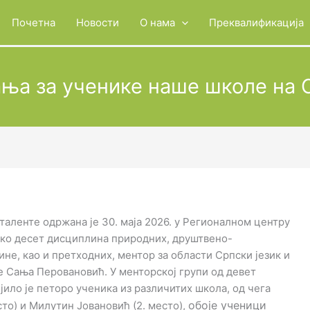
Почетна
Новости
О нама
Преквалификација
ња за ученике наше школе на 
таленте одржана је 30. маја 2026. у Регионалном центру
реко десет дисциплина природних, друштвено-
ине, као и претходних, ментор за области Српски језик и
 Сања Перовановић. У менторској групи од девет
ило је петоро ученика из различитих школа, од чега
обоје ученици
сто) и Милутин Јовановић (2. место),