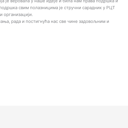
ја је веровала у наше идеје и била нам права подршка и
а подршка свим полазницима је стручни сарадник у РЦТ
и организацији.
нања, рада и постигнућа нас све чине задовољним и