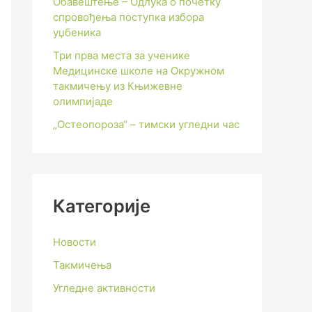
Обавештење – Одлука о почетку
спровођења поступка избора
уџбеника
Три прва места за ученике
Медицинске школе на Окружном
такмичењу из Књижевне
олимпијаде
„Остеопороза“ – тимски угледни час
Категорије
Новости
Такмичења
Угледне активности