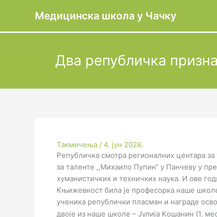
Пређи
Медицинска школа у Чачку
на
садржај
Два републичка призна
Такмичења
/
4. јун 2026.
Републичка смотра регионалних центара за 
за таленте ,,Михаило Пупин“ у Панчеву у п
хуманистичких и техничких наука. И ове год
Kњижевност била је професорка наше школе
ученика републички пласман и награде освој
двоје из наше школе – Јулија Kошанин (1. ме