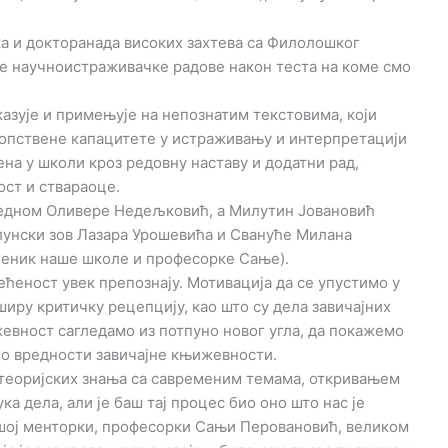
а и докторанада високих захтева са Филолошког
је научноистраживачке радове након теста на коме смо
азује и примењује на непознатим текстовима, који
сопствене капацитете у истраживању и интерпретацији
а у школи кроз редовну наставу и додатни рад,
ост и ствараоце.
Једном Оливере Недељковић, а Милутин Јовановић
унски зов Лазара Урошевића и Свануће Милана
ученик наше школе и професорке Сање).
ећеност увек препознају. Мотивација да се упустимо у
иру критичку рецепцију, као што су дела завичајних
евност сагледамо из потпуно новог угла, да покажемо
мо вредности завичајне књижевности.
 теоријских знања са савременим темама, откривањем
а дела, али је баш тај процес био оно што нас је
ашој менторки, професорки Сањи Перовановић, великом