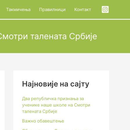
Такмичења
Правилници
Контакт
Смотри талената Србије
Најновије на сајту
Два републичка признања за
ученике наше школе на Смотри
талената Србије
Важно обавештење