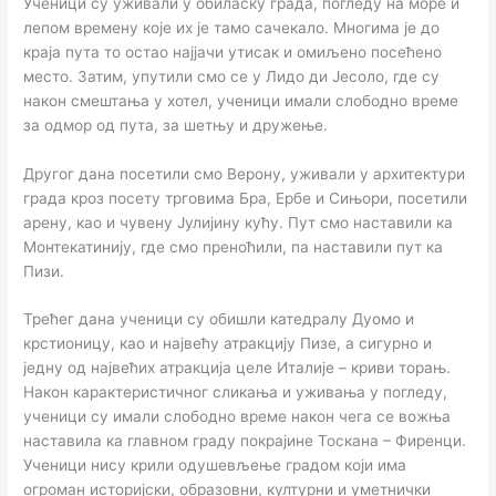
Ученици су уживали у обиласку града, погледу на море и
лепом времену које их је тамо сачекало. Многима је до
краја пута то остао најјачи утисак и омиљено посећено
место. Затим, упутили смо се у Лидо ди Јесоло, где су
након смештања у хотел, ученици имали слободно време
за одмор од пута, за шетњу и дружење.
Другог дана посетили смо Верону, уживали у архитектури
града кроз посету трговима Бра, Ербе и Сињори, посетили
арену, као и чувену Јулијину кућу. Пут смо наставили ка
Монтекатинију, где смо преноћили, па наставили пут ка
Пизи.
Трећег дана ученици су обишли катедралу Дуомо и
крстионицу, као и највећу атракцију Пизе, а сигурно и
једну од највећих атракција целе Италије – криви торањ.
Након карактеристичног сликања и уживања у погледу,
ученици су имали слободно време након чега се вожња
наставила ка главном граду покрајине Тоскана – Фиренци.
Ученици нису крили одушевљење градом који има
огроман историјски, образовни, културни и уметнички