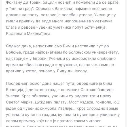
Фонтану ди Треви, бацили новчић и пожелели да се врате
у “вечни град”. Обилазак Ватикана, најмање независне
државе на свету, оставио је посебан утисак. Ученици су
имали прилику да виде многа непроцењива уметничка
блага и радове чувених уметника попут Ботичелија,
Рафаела и Микелађела.
Седмог дана, напустили смо Рим и наставили пут до
Болоње, града најпознатијем по Болоњском универзитету,
најстаријем у Европи. Ученици су искористили слободно
време за обилазак града и дружење, након чега смо се
вратили у хотел, поново у Лиду ди Јесолу.
Последњег, осмог дана нашег пута, одредиште је била
Венеција, јединствен град – споменик Светске баштине
Унеска. Кроз обилазак, ученици су видели трг и цркву
Светог Марка, Дуждеву палату, Мост уздаха, гондоле, још
један од чувених симбола Италије… Кроз слободно време
упознали су се са градом, куповали сувенире и уживали у
лепом времену које нас је пратило током читавог
путовања. Венеција је оставила велики утисак на њих, па