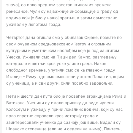
значај, са врло вредном заоставштином из времена
ренесансе. Чули су најважније информације о граду од
водича који је био у нашој пратњи, а затим самостално
уживали у лепотама града.
Четвртог дана отишли смо у обилазак Сијене, познате по
свом очуваном средњовековном језгру и огромним
културним и уметничким наслеђем које је под заштитом
Унеска. Уживали смо на Пјаци дел Кампо, разгледању
катедрале и шетњи кроз уске улице града. Након
слободног времена, упутили смо се ка главном граду
Италије – Риму, где смо смештени у хотел Палас ин, којим
су ученици, а и сви други, били посебно задовољни.
Пети и шести дан пута био је посвећен атракцијама Рима и
Ватикана. Ученици су имали прилику да виде чувени
Колосеум и уживају у причи локалних водича, који су нас
врло спретно спровели кроз историју града и
заинтересовали ученике да сазнају још више. Видели су
Шпанске степенице (али не и седели на њима), Пантеон,