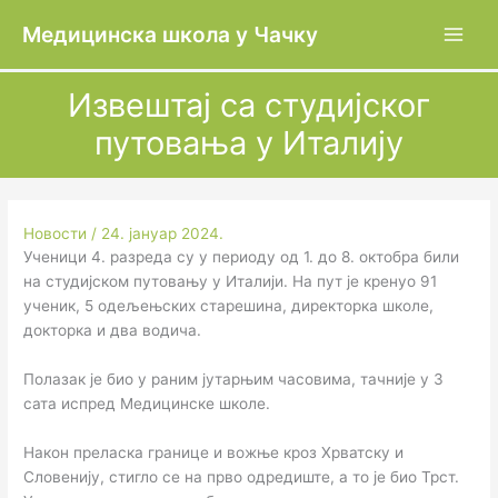
Пређи
Медицинска школа у Чачку
на
садржај
Извештај са студијског
путовања у Италију
Новости
/
24. јануар 2024.
Ученици 4. разреда су у периоду од 1. до 8. октобра били
на студијском путовању у Италији. На пут је кренуо 91
ученик, 5 одељењских старешина, директорка школе,
докторка и два водича.
Полазак је био у раним јутарњим часовима, тачније у 3
сата испред Медицинске школе.
Након преласка границе и вожње кроз Хрватску и
Словенију, стигло се на прво одредиште, а то је био Трст.