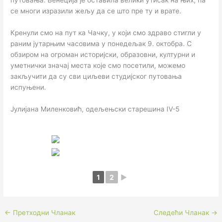
се многи изразили жељу да се што пре ту и врате.
Кренули смо на пут ка Чачку, у који смо здраво стигли у
раним јутарњим часовима у понедељак 9. октобра. С
обзиром на огроман историјски, образовни, културни и
уметнички значај места које смо посетили, можемо
закључити да су сви циљеви студијског путовања
испуњени.
Јулијана Миленковић, одељењски старешина IV-5
1
2
►
←
Претходни Чланак
Следећи Чланак
→