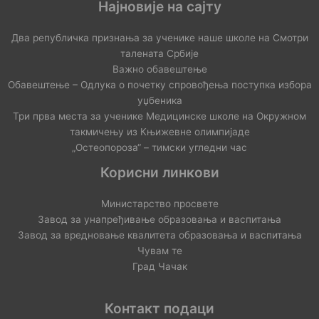
Најновије на сајту
Два републичка признања за ученике наше школе на Смотри
талената Србије
Важно обавештење
Обавештење – Одлука о почетку спровођења поступка избора
уџбеника
Три прва места за ученике Медицинске школе на Окружном
такмичењу из Књижевне олимпијаде
„Остеопороза“ – тимски угледни час
Корисни линкови
Министарство просвете
Завод за унапређивање образовања и васпитања
Завод за вредновање квалитета образовања и васпитања
Чувам те
Град Чачак
Контакт подаци