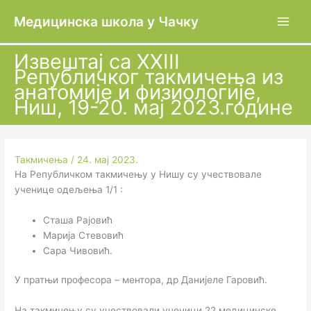
Пређи
Медицинска школа у Чачку
на
садржај
Извештај са XXIII
Републичког такмичења из
анатомије и физиологије,
Ниш, 19-20. мај 2023.године
Такмичења
/
24. мај 2023.
На Републичком такмичењу у Нишу су учествовале
ученице одељења 1/1 :
Сташа Рајовић
Марија Стевовић
Сара Чивовић.
У пратњи професора – ментора, др Данијеле Гаровић.
На такмичењу су учествовали ученици 22 медицинске