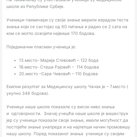
школе из Републике Србије.
Ученици-такмичари су своје знање мерили израдом теста
знања који се састојао од 60 питања и радио се 2 сата на
ком се могло освојити највише 170 бодова.
Појединачни пласман ученица је:
13.место- Марија Стевовић – 122 бода
18.место- Сташа Рајовић – 114 бодова
20.место –Сара Чивовић – 110 бодова
Екипни резултат за Медицинску школу Чачак је – 7.место (
укупно 346 бодова).
Ученице наше школе показале су висок ниво знања
и одговорности. Значај учешћа наше школе је вишеструк
јер су ученици показали своје знање, имали могућност да
постојеће знање унапреде и на најлепши начин промовишу
нашу школу. Поред показаног знања ученице су својим