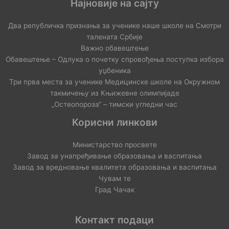
Најновије на сајту
Два републичка признања за ученике наше школе на Смотри
талената Србије
Важно обавештење
Обавештење – Одлука о почетку спровођења поступка избора
уџбеника
Три прва места за ученике Медицинске школе на Окружном
такмичењу из Књижевне олимпијаде
„Остеопороза“ – тимски угледни час
Корисни линкови
Министарство просвете
Завод за унапређивање образовања и васпитања
Завод за вредновање квалитета образовања и васпитања
Чувам те
Град Чачак
Контакт подаци