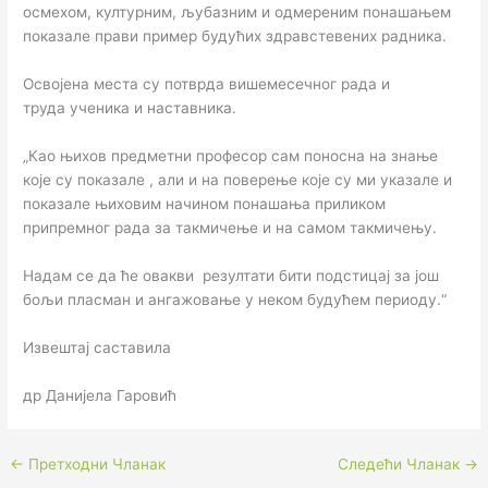
осмехом, културним, љубазним и одмереним понашањем
показале прави пример будућих здравстевених радника.
Освојена места су потврда вишемесечног рада и
труда ученика и наставника.
„Као њихов предметни професор сам поносна на знање
које су показале , али и на поверење које су ми указале и
показале њиховим начином понашања приликом
припремног рада за такмичење и на самом такмичењу.
Надам се да ће овакви резултати бити подстицај за још
бољи пласман и ангажовање у неком будућем периоду.“
Извештај саставила
др Данијела Гаровић
←
Претходни Чланак
Следећи Чланак
→