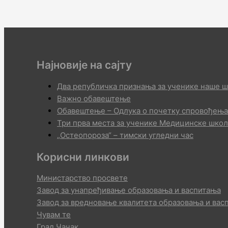
Најновије на сајту
Два републичка признања за ученике наше ш
Важно обавештење
Обавештење – Одлука о почетку спровођења
Три прва места за ученике Медицинске шко
„Остеопороза“ – тимски угледни час
Корисни линкови
Министарство просвете
Завод за унапређивање образовања и васпитања
Завод за вредновање квалитета образовања и вас
Чувам те
Град Чачак