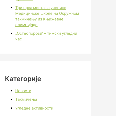
Три прва места за ученике
Медицинске школе на Окружном
такмичењу из Књижевне
олимпијаде
„Остеопороза“ – тимски угледни
час
Категорије
Новости
Такмичења
Угледне активности