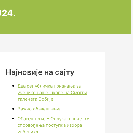
024.
Најновије на сајту
Два републичка признања за
ученике наше школе на Смотри
талената Србије
Важно обавештење
Обавештење – Одлука о почетку
спровођења поступка избора
уџбеника