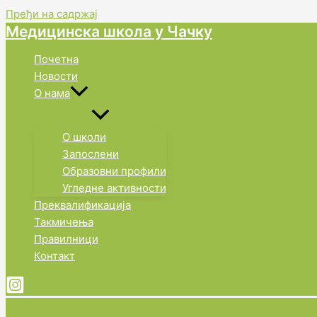
Пређи на садржај
Медицинска школа у Чачку
Почетна
Новости
О нама
О школи
Запослени
Образовни профили
Угледне активности
Преквалификација
Такмичења
Правилници
Контакт