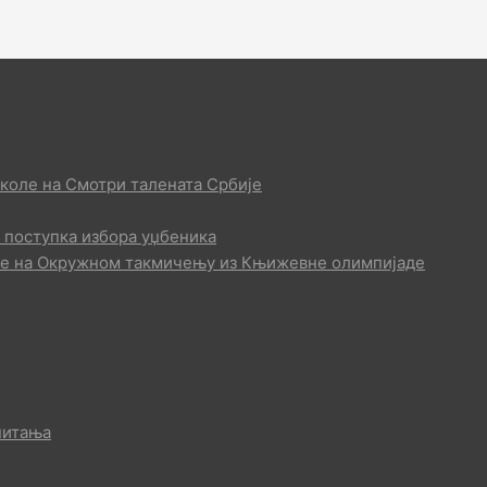
коле на Смотри талената Србије
 поступка избора уџбеника
ле на Окружном такмичењу из Књижевне олимпијаде
питања